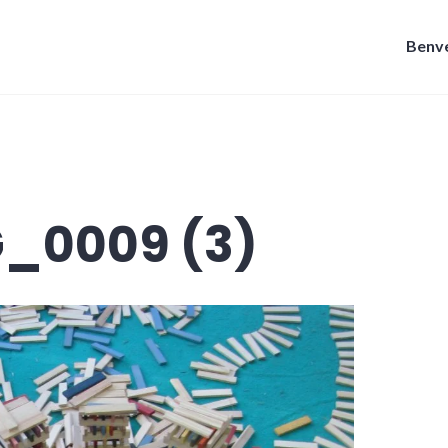
Benve
G_0009 (3)