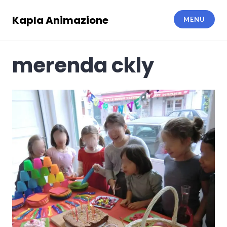
Skip
to
Kapla Animazione
MENU
content
merenda ckly