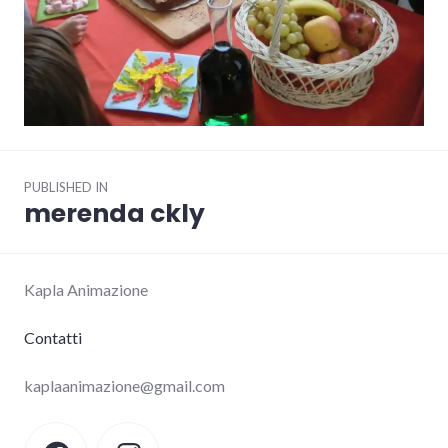
Post
PUBLISHED IN
navigation
merenda ckly
Kapla Animazione
Contatti
kaplaanimazione@gmail.com
Facebook
Instagram