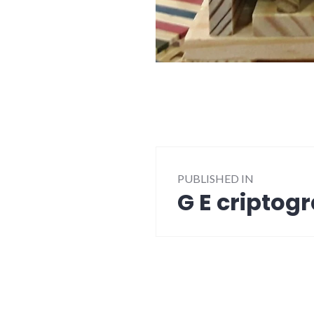
Post
PUBLISHED IN
navigation
G E criptog