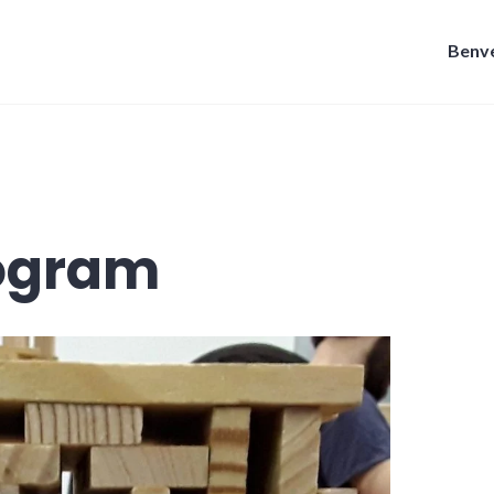
Benve
togram