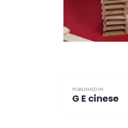
Post
PUBLISHED IN
navigation
G E cinese