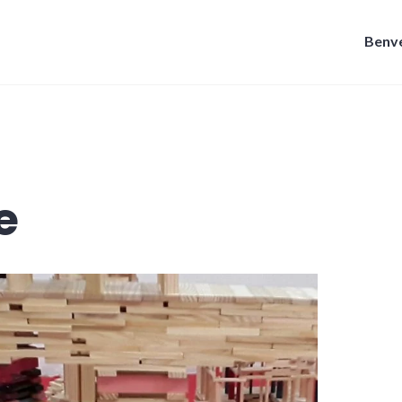
Benve
e