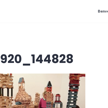
Benve
0920_144828