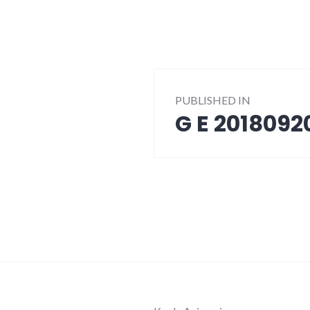
Post
PUBLISHED IN
navigation
G E 201809