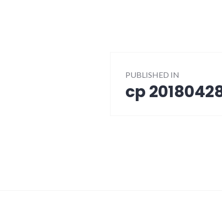
Post
PUBLISHED IN
navigation
cp 2018042