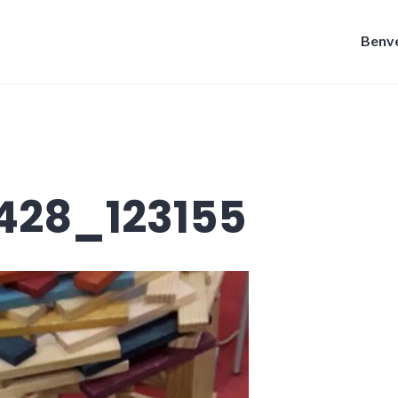
Benve
428_123155